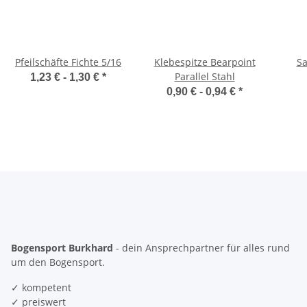
Pfeilschäfte Fichte 5/16
Klebespitze Bearpoint
Sa
Parallel Stahl
1,23 € -
1,30 €
*
0,90 € -
0,94 €
*
Bogensport Burkhard
- dein Ansprechpartner für alles rund
um den Bogensport.
✓ kompetent
✓ preiswert