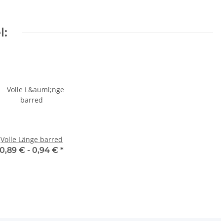
l:
Volle Länge barred
0,89 € -
0,94 €
*