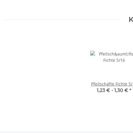
K
Pfeilschäfte Fichte 5
1,23 € -
1,30 €
*