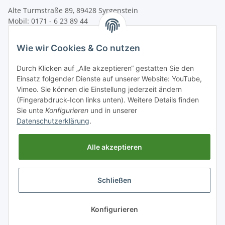
Alte Turmstraße 89, 89428 Syrgenstein
Mobil: 0171 - 6 23 89 44
Tel: 09077 - 91839
E-Mail:
info@bogensport-burkhard.de
Wie wir Cookies & Co nutzen
Öffnungszeiten Ladengeschäft
Durch Klicken auf „Alle akzeptieren“ gestatten Sie den
Dienstag:
13:30 - 18:30 Uhr
Einsatz folgender Dienste auf unserer Website: YouTube,
Mittwoch:
9:00 - 12:00 Uhr
Vimeo. Sie können die Einstellung jederzeit ändern
Donnerstag:
13:30 - 18:30 Uhr
(Fingerabdruck-Icon links unten). Weitere Details finden
Sie unte
Konfigurieren
und in unserer
Freitag:
13:30 - 19:30 Uhr
Datenschutzerklärung
.
Samstag:
9:00 - 13:00 Uhr
Weitere Termine nach Vereinbarung!
Alle akzeptieren
Rechtliches
Schließen
Informationen
Konfigurieren
* Alle Preise inkl. gesetzlicher USt., zzgl.
Versand