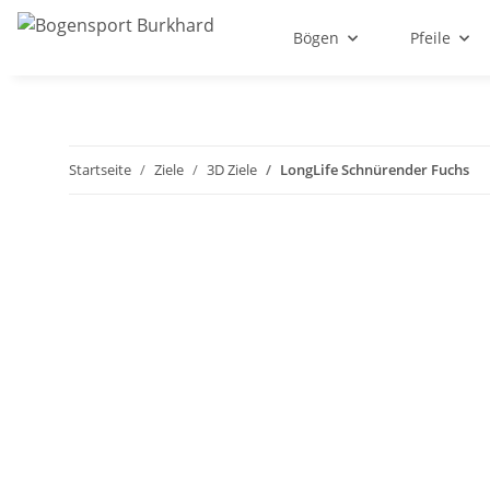
Bögen
Pfeile
Startseite
Ziele
3D Ziele
LongLife Schnürender Fuchs