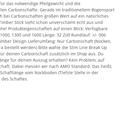
für das notwendige Pfeilgewicht und die
ollen Carbonschäfte. Gerade im traditionellem Bogensport
h bei Carbonschäften großen Wert auf ein natürliches
 Timber Stick sieht schon unverschämt echt aus und
he! Produkteigenschaften auf einen Blick: Verfügbare
 1000, 1300 und 1600 Länge: 32 Zoll Rundlauf: +/- 006
Timber Design Lieferumfang: Nur Carbonschaft (Nocken,
a bestellt werden) Bitte wähle die Slim Line Break Up
für deinen Carbonschaft zusätzlich im Shop aus. Du
änge für deinen Auszug erhalten? Kein Problem, auf
chaft. Dabei messen wir nach AMO Standard. Das heißt,
chaftlänge vom Nockboden (Tiefste Stelle in der
 des Schaftes.