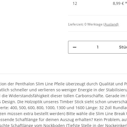
12
8,99 €
Lieferzeit:
0 Werktage
(Ausland)
Stü
on der Penthalon Slim Line Pfeile überzeugt durch Qualität und Pr
eutlich schneller und verlieren so weniger Energie in der Stabilis
 die Widerstandsfähigkeit dieser tollen Carbonschäfte. Gerade im
s Design. Die Holzoptik unseres Timber Stick sieht schon unversc
rte: 400, 500, 600, 800, 1000, 1300 und 1600 Länge: 32 Zoll Rundla
zen müssen extra bestellt werden) Bitte wähle die Slim Line Break
assende Schaftlänge für deinen Auszug erhalten? Kein Problem, au
hte Schaftlänge vom Nockboden (Tiefste Stelle in der Nockeinker