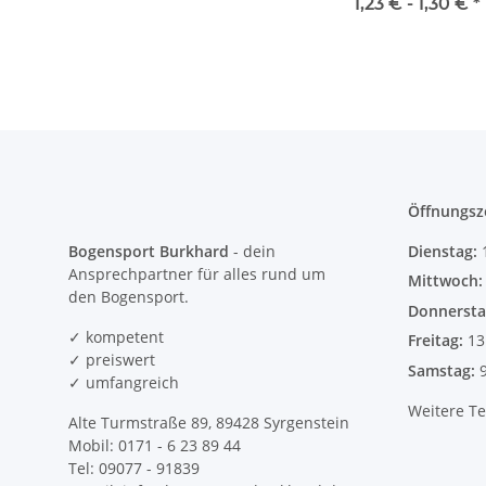
1,23 € -
1,30 €
*
Öffnungsz
Bogensport Burkhard
- dein
Dienstag:
Ansprechpartner für alles rund um
Mittwoch
den Bogensport.
Donnersta
✓ kompetent
Freitag:
13
✓ preiswert
Samstag:
✓ umfangreich
Weitere T
Alte Turmstraße 89, 89428 Syrgenstein
Mobil: 0171 - 6 23 89 44
Tel: 09077 - 91839