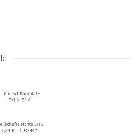
l:
eilschäfte Fichte 5/16
1,23 € -
1,30 €
*