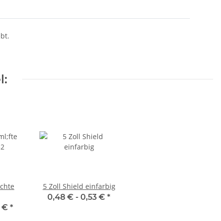
bt.
l:
ichte
5 Zoll Shield einfarbig
0,48 € -
0,53 €
*
0 €
*