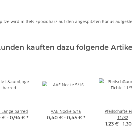
Spitze wird mittels Epoxidharz auf den angespitzten Konus aufgekle
unden kauften dazu folgende Artike
e Länge barred
AAE Nocke 5/16
Pfeilschäfte F
11/32
 € -
0,94 €
*
0,40 € -
0,45 €
*
1,23 € -
1,3